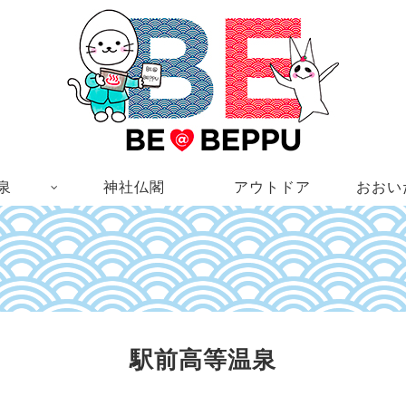
泉
神社仏閣
アウトドア
おおい
駅前高等温泉