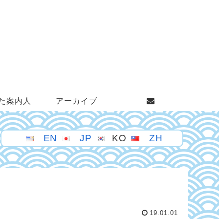
た案内人
アーカイブ
EN
JP
KO
ZH
19.01.01