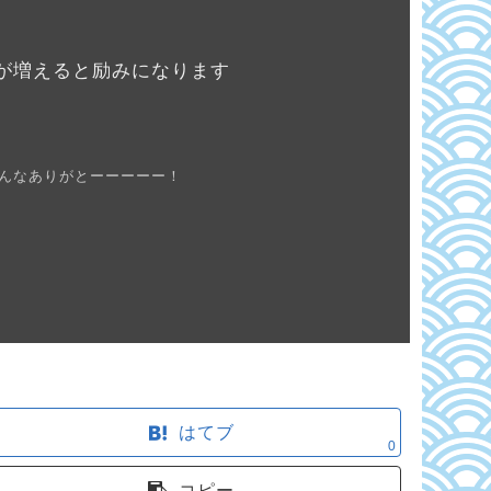
が増えると励みになります
んなありがとーーーーー！
はてブ
0
コピー