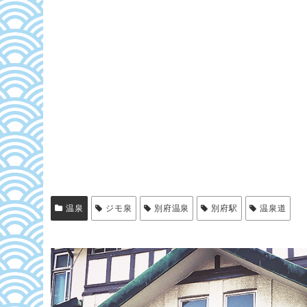
温泉
ジモ泉
別府温泉
別府駅
温泉道