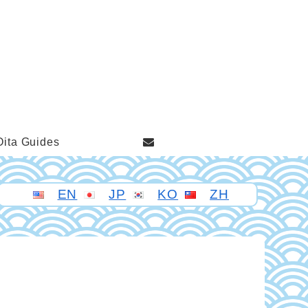
Oita Guides
EN
JP
KO
ZH