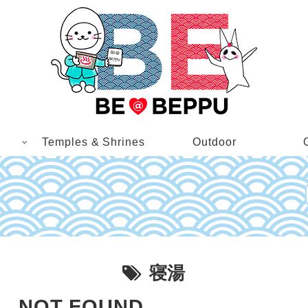
Temples & Shrines
Outdoor
寝湯
NOT FOUND