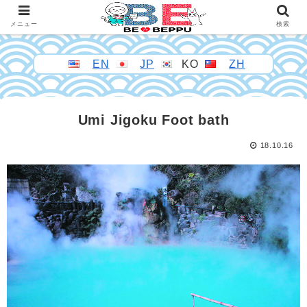
メニュー
検索
EN
JP
KO
ZH
Umi Jigoku Foot bath
18.10.16