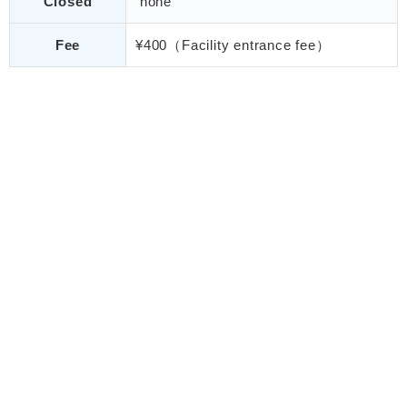
Closed
none
Fee
¥400（Facility entrance fee）