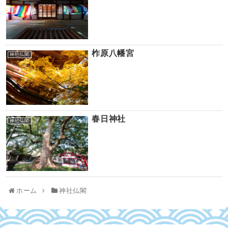
柞原八幡宮
神社仏閣
春日神社
神社仏閣
ホーム
神社仏閣