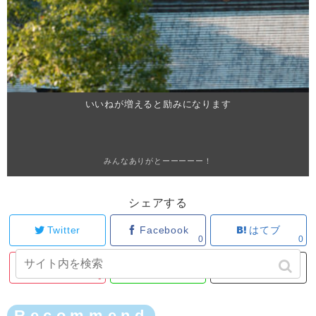
いいねが増えると励みになります
みんなありがとーーーーー！
シェアする
Twitter
Facebook
はてブ
0
0
Pocket
LINE
コピー
0
Recommend