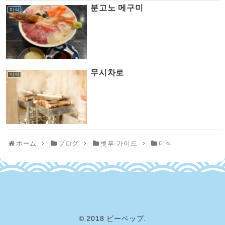
분고노 메구미
미식
무시차로
미식
ホーム
ブログ
벳푸 가이드
미식
© 2018 ビーベップ.