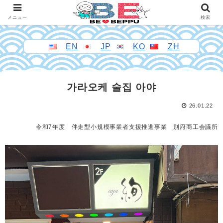
メニュー
検索
EN
JP
KO
ZH
가라오케 술집 아야
26.01.22
令和7年度 伴走型小規模事業者支援推進事業 別府商工会議所