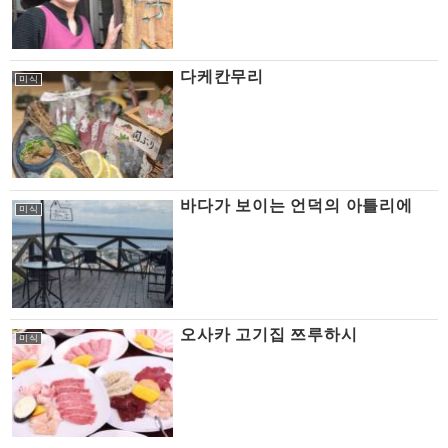
다케칸무리
미식
바다가 보이는 언덕의 아틀리에
미식
오사카 고기집 쯔루하시
미식