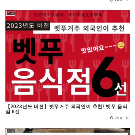
24.01.20
미식
【2023년도 버젼】벳푸거주 외국인이 추천! 벳푸 음식
점 6선.
24.01.19
미식