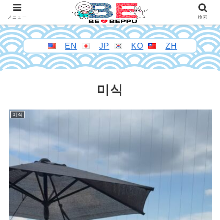
メニュー
検索
EN
JP
KO
ZH
미식
미식