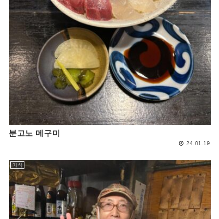
분고노 메구미
24.01.19
미식