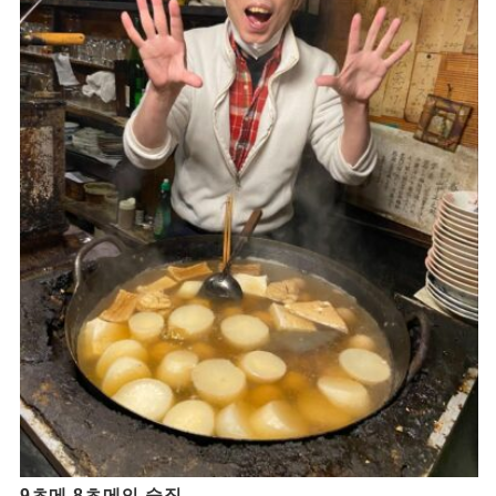
9초메 8초메의 술집