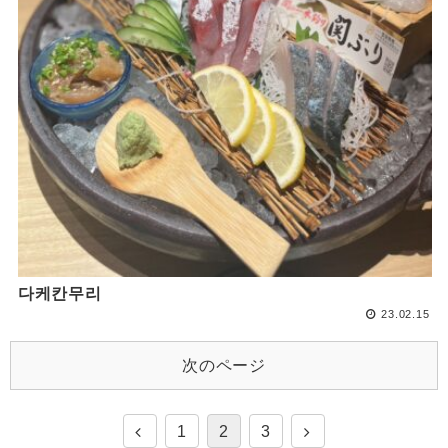
다케칸무리
23.02.15
次のページ
1
2
3