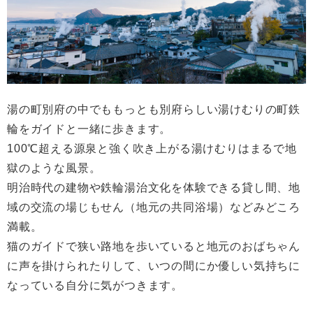
湯の町別府の中でももっとも別府らしい湯けむりの町鉄
輪をガイドと一緒に歩きます。
100℃超える源泉と強く吹き上がる湯けむりはまるで地
獄のような風景。
明治時代の建物や鉄輪湯治文化を体験できる貸し間、地
域の交流の場じもせん（地元の共同浴場）などみどころ
満載。
猫のガイドで狭い路地を歩いていると地元のおばちゃん
に声を掛けられたりして、いつの間にか優しい気持ちに
なっている自分に気がつきます。