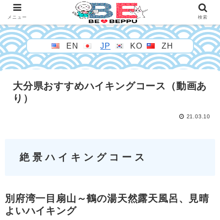
メニュー
検索
EN
JP
KO
ZH
大分県おすすめハイキングコース（動画あ
り）
21.03.10
絶景ハイキングコース
別府湾一目扇山～鶴の湯天然露天風呂、見晴
よいハイキング