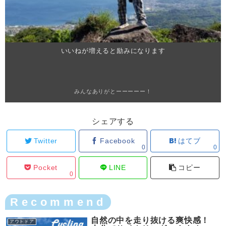
いいねが増えると励みになります
みんなありがとーーーーー！
シェアする
Twitter
Facebook
はてブ
0
0
Pocket
LINE
コピー
0
Recommend
自然の中を走り抜ける爽快感！
アウトドア