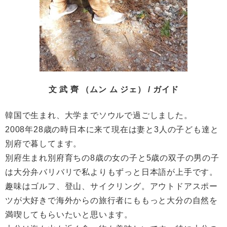
文 武 齊 （ムン ム ジェ） / ガイド
韓国で生まれ、大学までソウルで過ごしました。
2008年28歳の時日本に来て現在は妻と3人の子ども達と
別府で暮してます。
別府生まれ別府育ちの8歳の女の子と5歳の双子の男の子
は大分弁バリバリで私よりもずっと日本語が上手です。
趣味はゴルフ、登山、サイクリング。アウトドアスポー
ツが大好きで海外からの旅行者にももっと大分の自然を
満喫してもらいたいと思います。