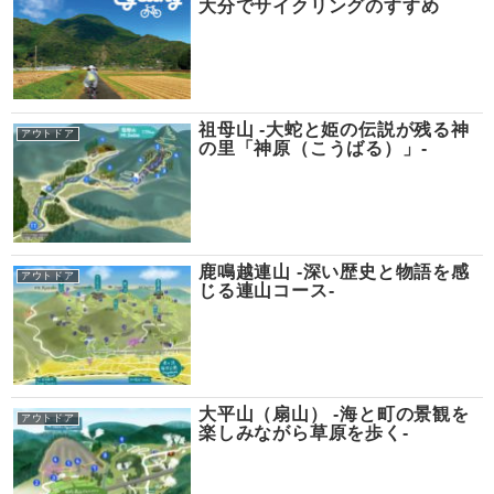
大分でサイクリングのすすめ
祖母山 -大蛇と姫の伝説が残る神
アウトドア
の里「神原（こうばる）」-
鹿鳴越連山 -深い歴史と物語を感
アウトドア
じる連山コース-
大平山（扇山） -海と町の景観を
アウトドア
楽しみながら草原を歩く-