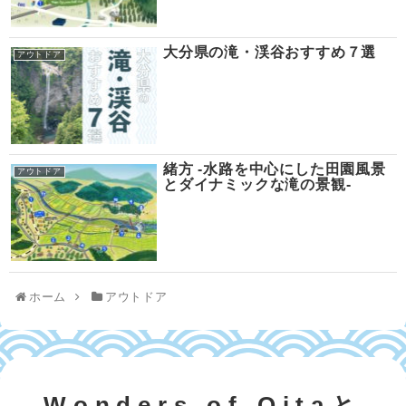
大分県の滝・渓谷おすすめ７選
アウトドア
緒方 -水路を中心にした田園風景
アウトドア
とダイナミックな滝の景観-
ホーム
アウトドア
Wonders of Oitaと