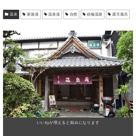
温泉
家族湯
温泉道
自然
鉄輪温泉
露天風呂
いいねが増えると励みになります