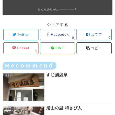
みんなありがとーーーーー！
シェアする
Twitter
Facebook
はてブ
0
0
Pocket
LINE
コピー
0
Recommend
すじ湯温泉
温泉
湯山の里 和さび人
温泉