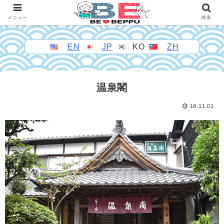
メニュー
検索
EN
JP
KO
ZH
温泉閣
18.11.01