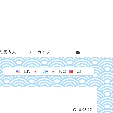
た案内人
アーカイブ
EN
JP
KO
ZH
18.03.27