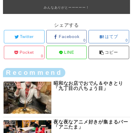
みんなありがとーーーーー！
シェアする
Twitter
Facebook
はてブ
0
0
Pocket
LINE
コピー
0
Recommend
昭和なお店でおでん＆やきとり
グルメ
「九丁目の八ちょう目」
夜な夜なアニメ好きが集まるバー
グルメ
「アニたま」