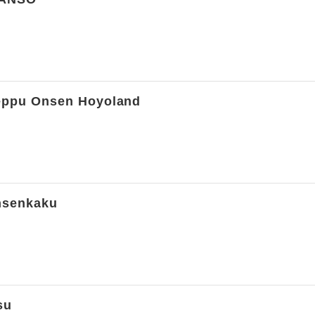
u Onsen Hoyoland
senkaku
su