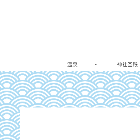
溫泉
神社圣殿