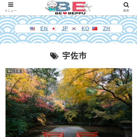
メニュー
検索
EN
JP
KO
ZH
宇佐市
神社圣殿