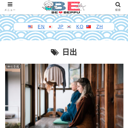
メニュー
検索
EN
JP
KO
ZH
日出
神社圣殿