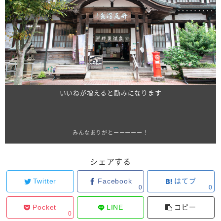
いいねが増えると励みになります
みんなありがとーーーーー！
シェアする
Twitter
Facebook
はてブ
0
0
Pocket
LINE
コピー
0