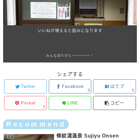
いいねが増えると励みになります
みんなありがとーーーーー！
シェアする
Twitter
Facebook
はてブ
0
0
Pocket
LINE
コピー
0
Recommend
條紋湯溫泉 Sujiyu Onsen
温泉