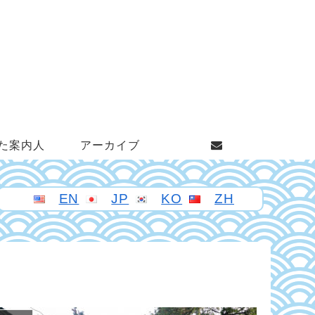
た案内人
アーカイブ
EN
JP
KO
ZH