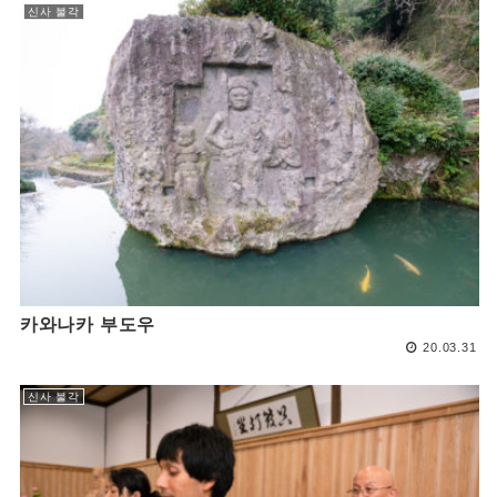
신사 불각
카와나카 부도우
20.03.31
신사 불각