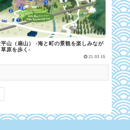
大平山（扇山） -海と町の景観を楽しみなが
ら草原を歩く-
21.03.15