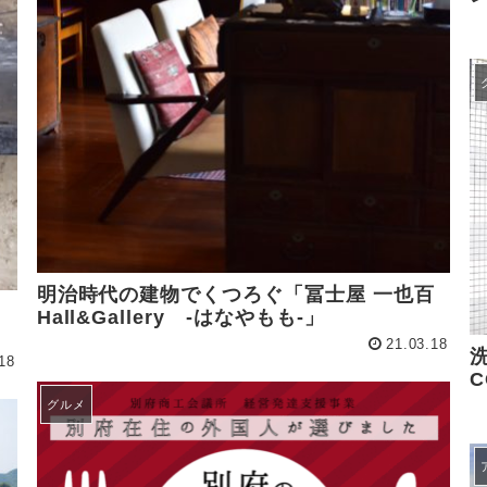
明治時代の建物でくつろぐ「冨士屋 一也百
Hall&Gallery -はなやもも-」
21.03.18
洗
18
グルメ