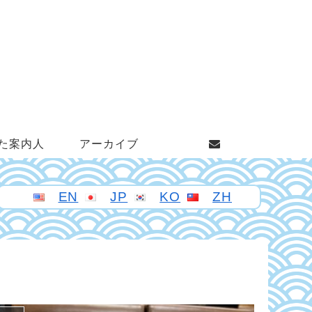
た案内人
アーカイブ
EN
JP
KO
ZH