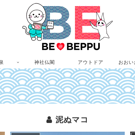
泉
神社仏閣
アウトドア
おおい
泥ぬマコ