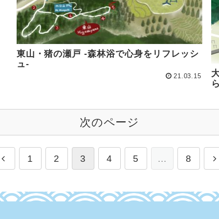
東山・猪の瀬戸 -森林浴で心身をリフレッシ
ュ-
21.03.15
次のページ
1
2
3
4
5
…
8