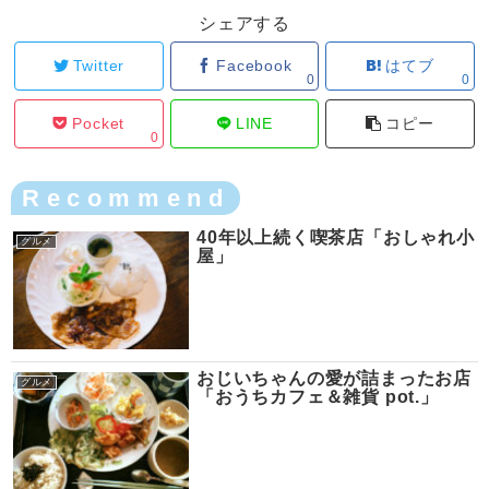
シェアする
Twitter
Facebook
はてブ
0
0
Pocket
LINE
コピー
0
Recommend
40年以上続く喫茶店「おしゃれ小
グルメ
屋」
おじいちゃんの愛が詰まったお店
グルメ
「おうちカフェ＆雑貨 pot.」