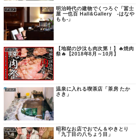
明治時代の建物でくつろぐ「冨士
グルメ
屋 一也百 Hall&Gallery -はなや
もも-」
【地獄の沙汰も肉次第！】🔥焼肉
グルメ
祭🔥【2018年8月～10月】
温泉に入れる喫茶店「茶房 たか
グルメ
さき」
昭和なお店でおでん＆やきとり
グルメ
「九丁目の八ちょう目」