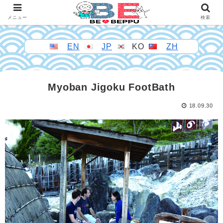
メニュー
検索
EN
JP
KO
ZH
Myoban Jigoku FootBath
18.09.30