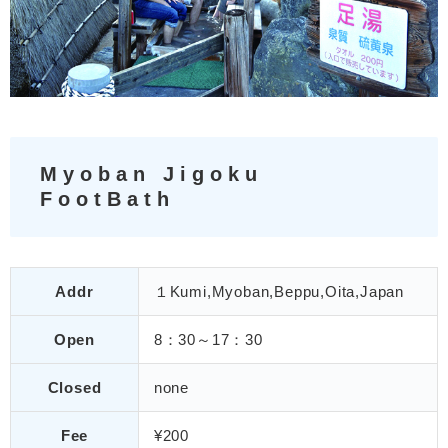
Myoban Jigoku
FootBath
Addr
１Kumi,Myoban,Beppu,Oita,Japan
Open
8：30～17：30
Closed
none
Fee
¥200