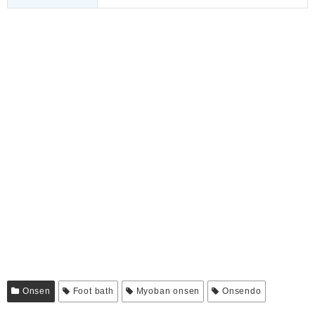
Onsen
Foot bath
Myoban onsen
Onsendo