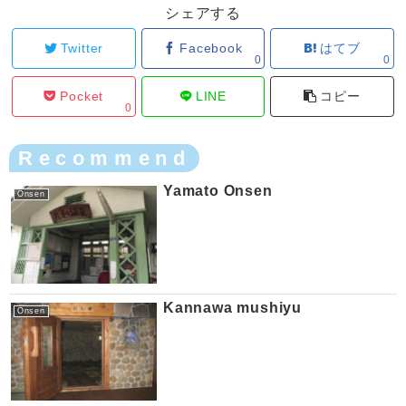
シェアする
Twitter
Facebook
はてブ
0
0
Pocket
LINE
コピー
0
Recommend
Yamato Onsen
Onsen
Kannawa mushiyu
Onsen