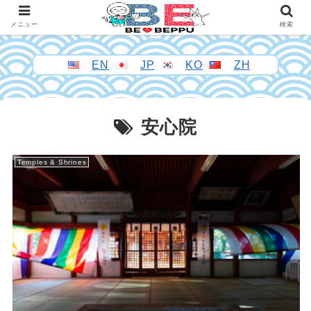
メニュー
検索
EN
JP
KO
ZH
安心院
Temples & Shrines