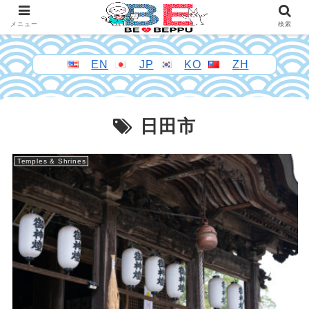
メニュー
検索
EN
JP
KO
ZH
日田市
Temples & Shrines