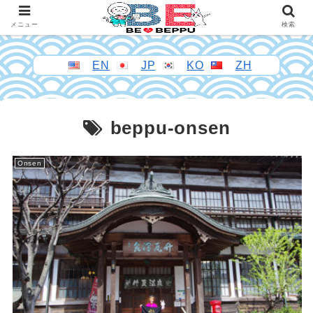
メニュー
検索
EN
JP
KO
ZH
beppu-onsen
Onsen