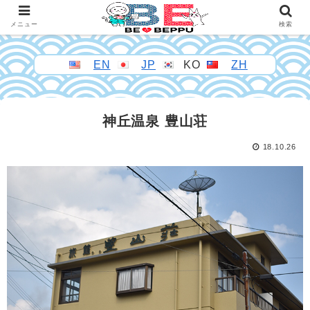
メニュー
検索
EN
JP
KO
ZH
神丘温泉 豊山荘
18.10.26