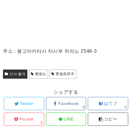
주소 : 붕고타카타시 타시부 히라노 2546-3
신사 불각
磨崖仏
豊後高田市
シェアする
Twitter
Facebook
はてブ
0
0
Pocket
LINE
コピー
0