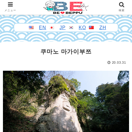
メニュー
検索
EN
JP
KO
ZH
쿠마노 마가이부쯔
20.03.31