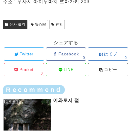
주소 : 우사시 아지무마치 쯔마가키 203
신사 불각
安心院
神社
シェアする
Twitter
Facebook
はてブ
0
0
Pocket
LINE
コピー
0
Recommend
이와토지 절
신사 불각