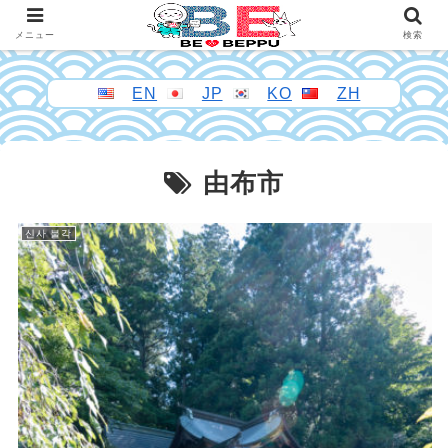
メニュー
検索
EN
JP
KO
ZH
由布市
신사 불각