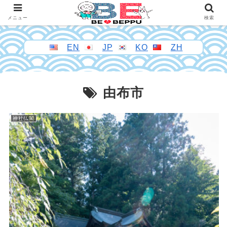
メニュー
検索
EN
JP
KO
ZH
由布市
神社仏閣