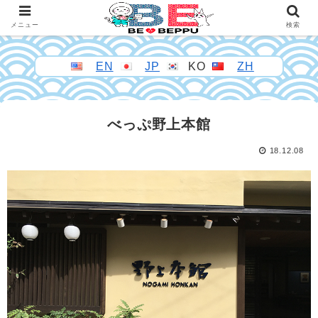
メニュー
検索
EN
JP
KO
ZH
べっぷ野上本館
18.12.08