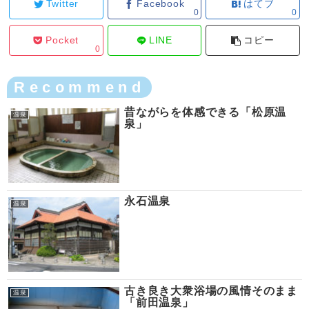
Twitter
Facebook
はてブ
0
0
Pocket
LINE
コピー
0
Recommend
昔ながらを体感できる「松原温
温泉
泉」
永石温泉
温泉
古き良き大衆浴場の風情そのまま
温泉
「前田温泉」