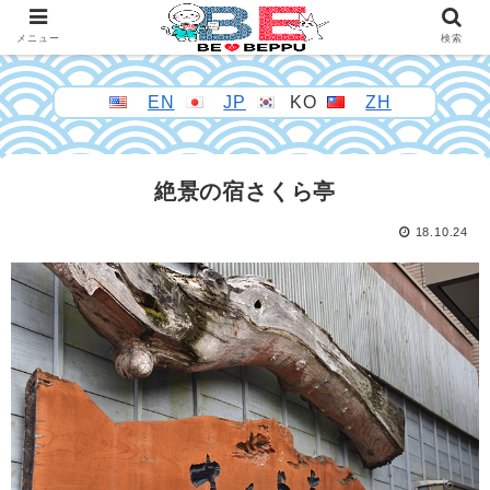
メニュー
検索
EN
JP
KO
ZH
絶景の宿さくら亭
18.10.24