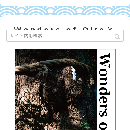
Wonders of Oitaと
は？