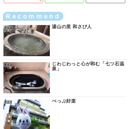
0
Recommend
湯山の里 和さび人
温泉
じわじわっと心が和む「七ツ石温
温泉
泉」
べっぷ好楽
温泉