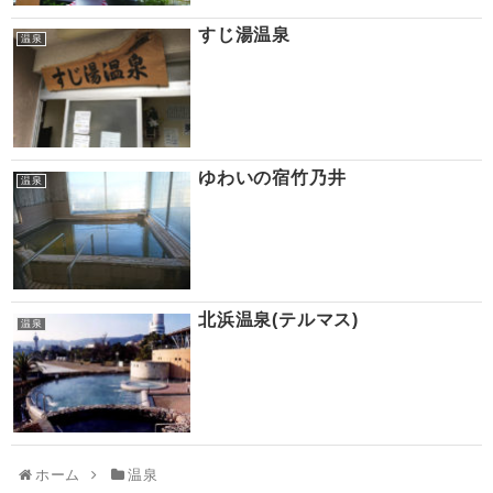
すじ湯温泉
温泉
ゆわいの宿竹乃井
温泉
北浜温泉(テルマス)
温泉
ホーム
温泉