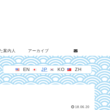
た案内人
アーカイブ
EN
JP
KO
ZH
」
18.06.20