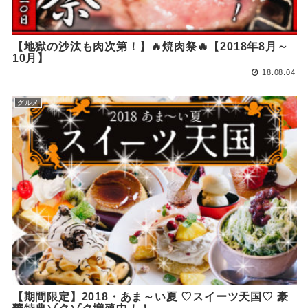
【地獄の沙汰も肉次第！】🔥焼肉祭🔥【2018年8月～
10月】
18.08.04
グルメ
【期間限定】2018・あま～い夏 ♡スイーツ天国♡ 豪