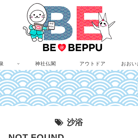
泉
神社仏閣
アウトドア
おおい
沙浴
NOT FOUND