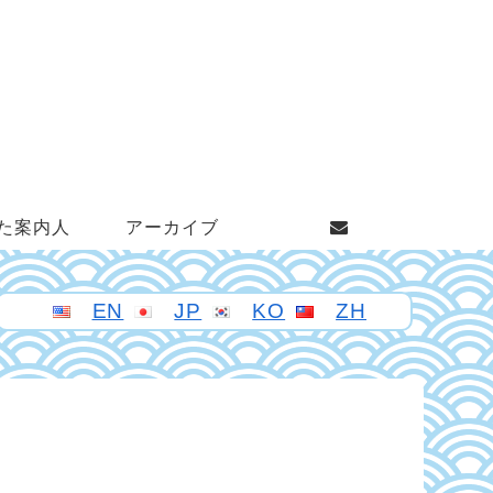
た案内人
アーカイブ
EN
JP
KO
ZH