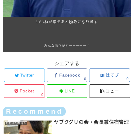
いいねが増えると励みになります
みんなありがとーーーーー！
シェアする
Twitter
Facebook
はてブ
0
0
Pocket
LINE
コピー
0
Recommend
ヤブクグリの会・会長兼住宿管理
おおいた案内人