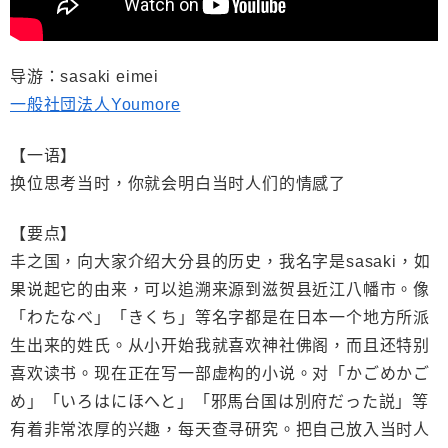
导游：sasaki eimei
一般社団法人Youmore
【一语】
换位思考当时，你就会明白当时人们的情感了
【要点】
丰之国，向大家介绍大分县的历史，我名字是sasaki，如
果说起它的由来，可以追溯来源到滋贺县近江八幡市。像
「わたなべ」「きくち」等名字都是在日本一个地方所派
生出来的姓氏。从小开始我就喜欢神社佛阁，而且还特别
喜欢读书。现在正在写一部虚构的小说。对「かごめかご
め」「いろはにほへと」「邪馬台国は別府だった説」等
有着非常浓厚的兴趣，每天查寻研究。把自己放入当时人