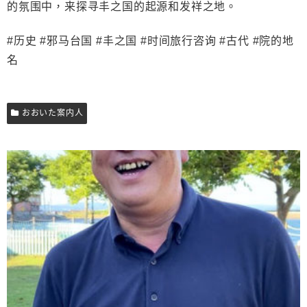
的氛围中，来探寻丰之国的起源和发祥之地。
#历史 #邪马台国 #丰之国 #时间旅行咨询 #古代 #院的地
名
おおいた案内人