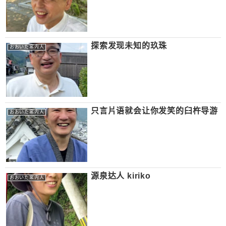
探索发现未知的玖珠
おおいた案内人
只言片语就会让你发笑的臼杵导游
おおいた案内人
源泉达人 kiriko
おおいた案内人