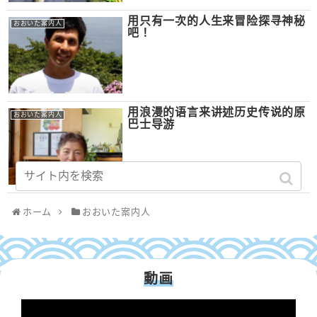
用只有一次的人生来冒险探寻神秘
おおいた案内人
吧！
用浪漫的语言来讲述历史传说的原
おおいた案内人
巴士导游
ホーム
おおいた案内人
動画