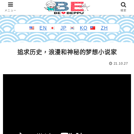
メニュー
検索
EN
JP
KO
ZH
追求历史，浪漫和神秘的梦想小说家
21.10.27