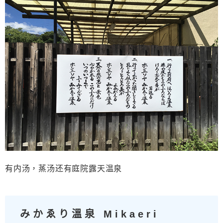
有内汤，蒸汤还有庭院露天温泉
みかゑり溫泉 Mikaeri