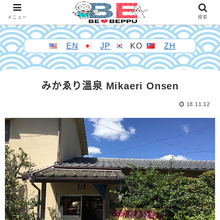
メニュー
検索
EN
JP
KO
ZH
みかゑり溫泉 Mikaeri Onsen
18.11.12