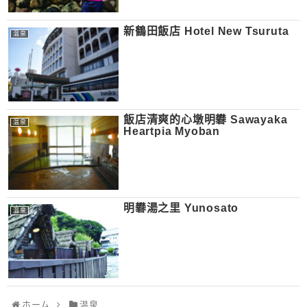
新鶴田飯店 Hotel New Tsuruta
温泉
飯店清爽的心墩明礬 Sawayaka
温泉
Heartpia Myoban
明礬湯之里 Yunosato
温泉
ホーム
温泉