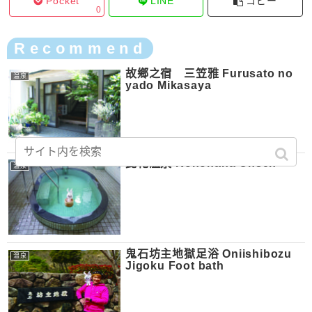
Pocket
LINE
コピー
0
Recommend
故鄉之宿 三笠雅 Furusato no
温泉
yado Mikasaya
此花溫泉 Konohana Onsen
温泉
鬼石坊主地獄足浴 Oniishibozu
温泉
Jigoku Foot bath