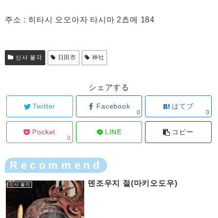
주소 : 히타시 오오아자 타시마 2쵸메 184
신사 불각
日田市
神社
シェアする
Twitter
Facebook
はてブ
0
0
Pocket
LINE
コピー
0
Recommend
덴조우지 절(마키오도우)
신사 불각