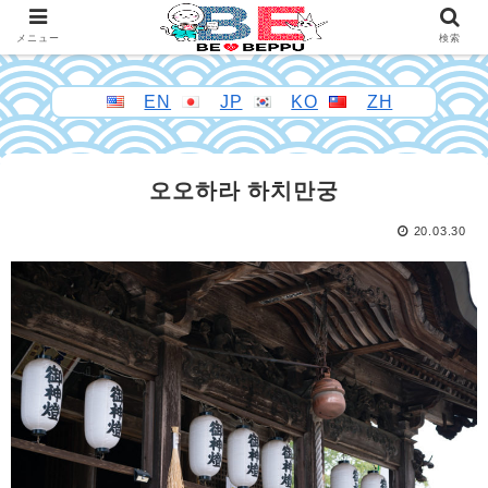
メニュー
検索
EN
JP
KO
ZH
오오하라 하치만궁
20.03.30