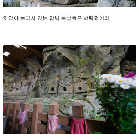
잇달아 늘어서 있는 암벽 불상들은 박력덩어리