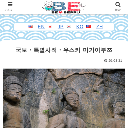
メニュー
検索
EN
JP
KO
ZH
국보・특별사적・우스키 마가이부쯔
20.03.31