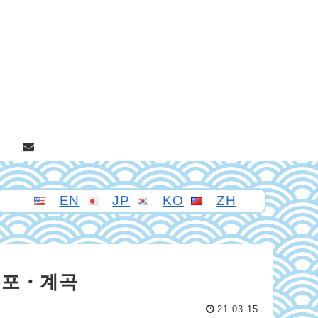
EN
JP
KO
ZH
폭포・계곡
21.03.15