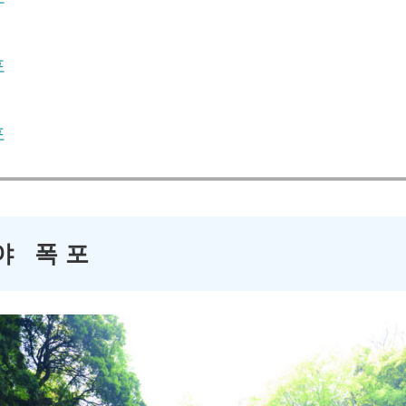
포
포
야 폭포