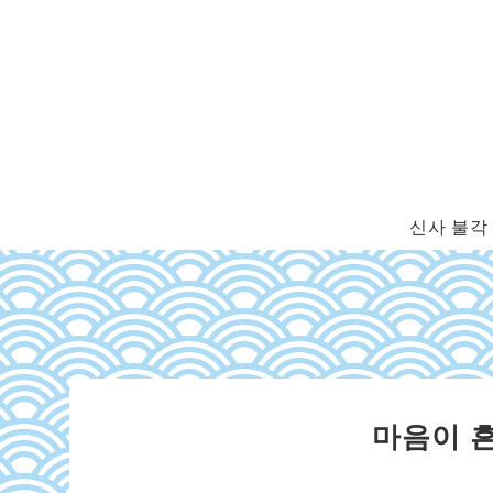
신사 불각
마음이 