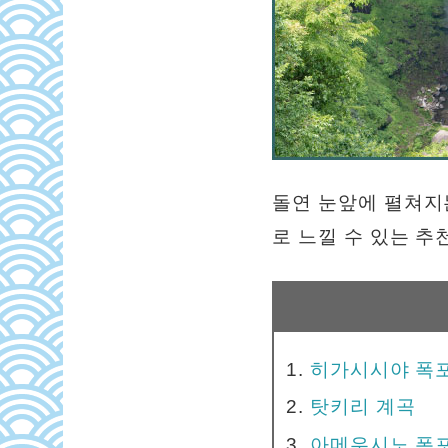
돌연 눈앞에 펼쳐지는
로 느낄 수 있는 추
히가시시야 폭
탓키리 계곡
아메우시노 폭