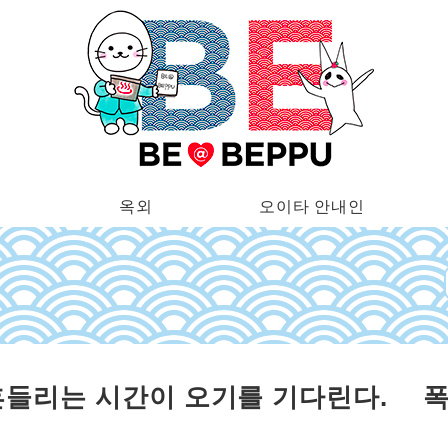
옥외
오이타 안내인
흔들리는 시간이 오기를 기다린다. 