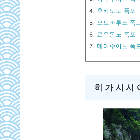
후키노노 폭포
오토바루노 폭
료우몬노 폭포
메이수이노 폭
히가시시