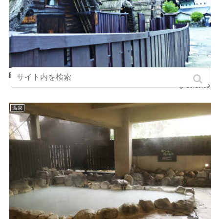
明礬湯の里
18.10.09
温泉