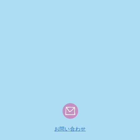
お問い合わせ