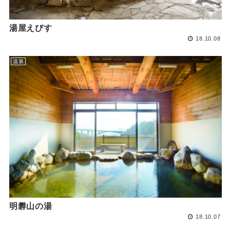
湯屋えびす
18.10.08
温泉
明礬山の湯
18.10.07