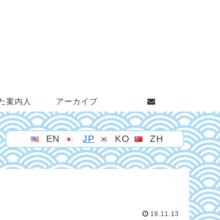
た案内人
アーカイブ
EN
JP
KO
ZH
19.11.13