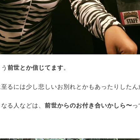
こう
前世とか信じてます
。
に至るには少し悲しいお別れとかもあったりしたん
くなる人などは、
前世からのお付き合いかしら〜
っ