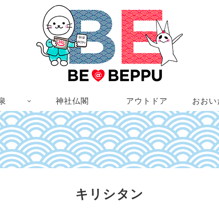
泉
神社仏閣
アウトドア
おおい
キリシタン