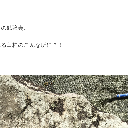
ての勉強会。
ある臼杵のこんな所に？！