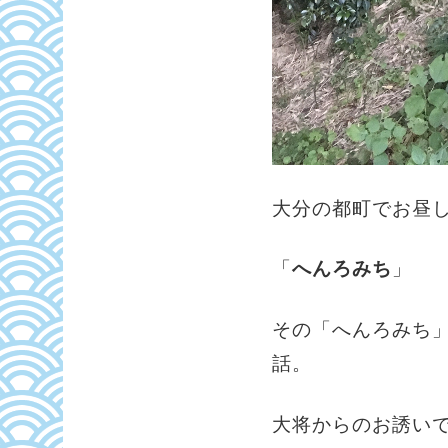
大分の都町でお昼
「
へんろみち
」
その「へんろみち
話。
大将からのお誘い