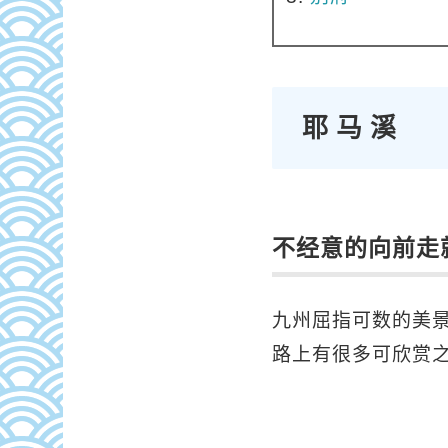
耶马溪
不
经意的向前走
九州屈指可数的美
路上有很多可欣
赏