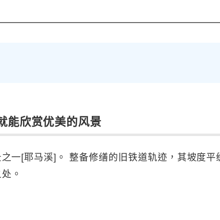
就能欣赏优美的风景
景之一
[
耶
马溪
]
。
整
备修缮的旧铁道轨迹，其坡度平
之处。