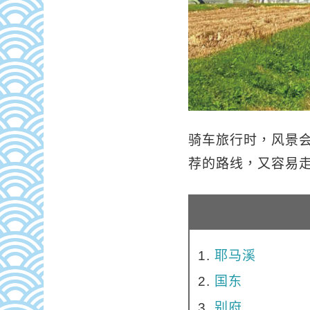
骑车旅行时，风景
荐的路线，又容易
耶马溪
国东
别府