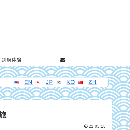
別府体験
EN
JP
KO
ZH
旅
21.03.15