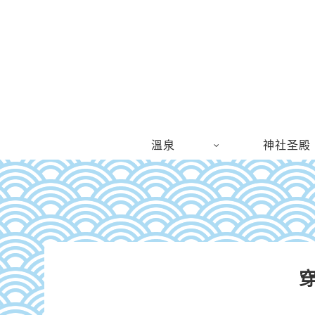
溫泉
神社圣殿