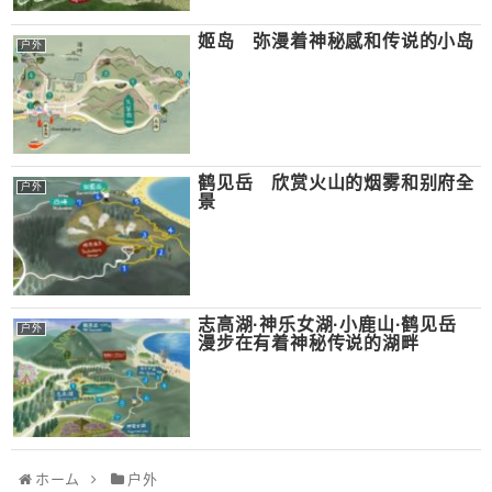
姬岛 弥漫着神秘感和传说的小岛
户外
鹤见岳 欣赏火山的烟雾和别府全
户外
景
志高湖·神乐女湖·小鹿山·鹤见岳
户外
漫步在有着神秘传说的湖畔
ホーム
户外