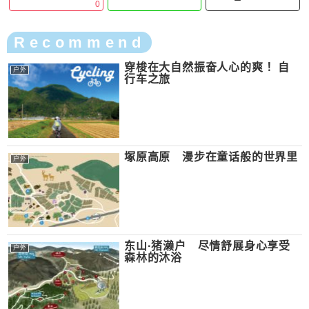
0
Recommend
穿梭在大自然振奋人心的爽！ 自
户外
行车之旅
塚原高原 漫步在童话般的世界里
户外
东山·猪濑户 尽情舒展身心享受
户外
森林的沐浴