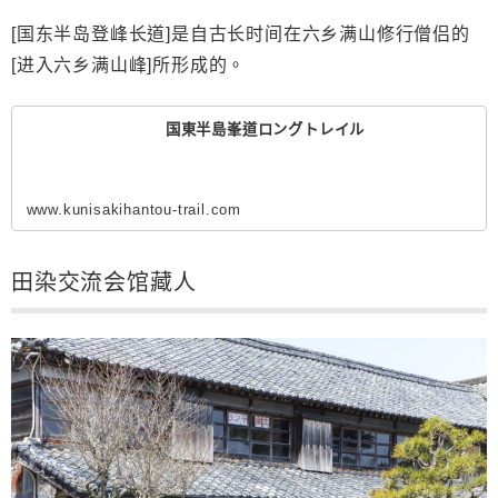
[
国
东半岛登峰长道
]
是自古
长时间在六乡满山修行僧侣的
[
进入六乡满山峰
]
所形成的。
国東半島峯道ロングトレイル
www.kunisakihantou-trail.com
田染交流会
馆藏人