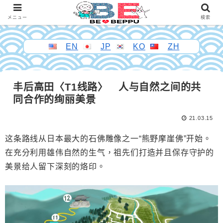
メニュー
検索
EN
JP
KO
ZH
丰后高田〈T1线路〉 人与自然之间的共
同合作的绚丽美景
21.03.15
这条路线从日本最大的石佛雕像之一
“
熊野摩崖佛
”
开始。
在充分利用雄
伟自然的生气，祖先们打造并且保存守护的
美景给人留下深刻的烙印。