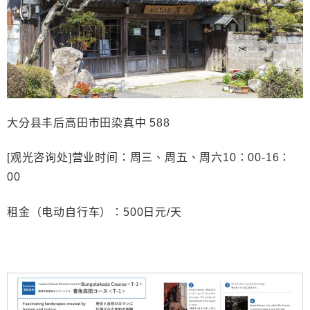
大分
县丰后高田市田染真中
588
[
观光咨询处
]
营业时间：周三、周五、周六
10
：
00-16
：
00
租金（
电动自行车）：
500
日元
/
天