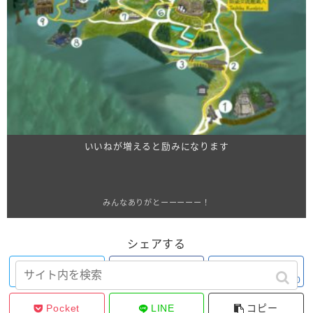
いいねが増えると励みになります
みんなありがとーーーーー！
シェアする
Twitter
Facebook
はてブ
0
0
Pocket
LINE
コピー