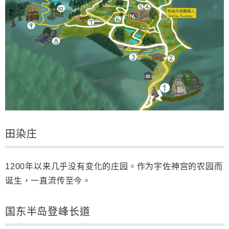
田染庄
1200
年以来几乎没有
变化的庄园。作为宇佐神宫的农园而
诞生，一直流传至今。
国
东半岛登峰长道