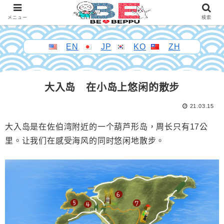
メニュー
検索
EN
JP
KO
ZH
大入岛 在小岛上悠闲的散步
21.03.15
大入
岛是在佐伯湾附近的一个葫芦形岛，周长只有
17
公
里。
让我们在感受海风的同时悠闲地散步。