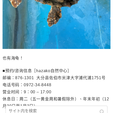
也有海
龟！
■
预约
/
咨
询信息［hazako
自然中心
］
邮编：
876-1301
大分
县佐伯市米津大字浦代浦
1751
号
电话号码：
0972-34-8448
营业时间：
9
：
00 – 17:00
休息日：周二（五一黄金周和暑假除外）、年末年初（
12
月
30
日至
1
月
3
日）