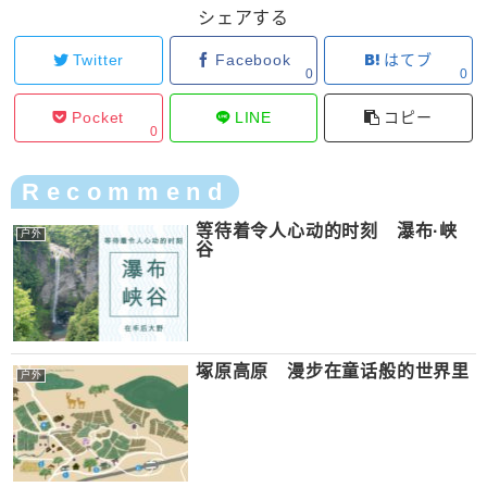
シェアする
Twitter
Facebook
はてブ
0
0
Pocket
LINE
コピー
0
Recommend
等待着令人心动的时刻 瀑布·峡
户外
谷
塚原高原 漫步在童话般的世界里
户外