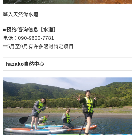
跳入天然滑水道！
■
预约
/
咨
询信息［水
濑］
电话：
090-9600-7781
**5
月至
9
月有
许多限时特定项目
hazako
自然中心