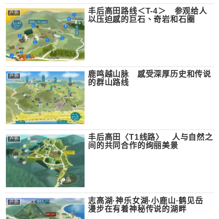
丰后高田路线＜T-4＞ 参观给人
户外
以压迫感的巨石、奇岩和石圈
鹿鸣越山脉 感受深厚历史和传说
户外
的群山路线
丰后高田〈T1线路〉 人与自然之
户外
间的共同合作的绚丽美景
志高湖·神乐女湖·小鹿山·鹤见岳
户外
漫步在有着神秘传说的湖畔